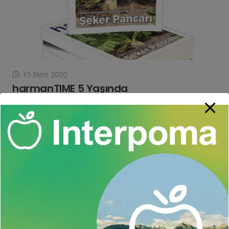
15 Ekim 2020
harmanTIME 5 Yaşında
Kıymetli Okurlarımız, Tarımın sesi, soluğu olmak amacıyla 4
yıl önce yola çıktık, 48’inci sayımızı geride bıraktık, Türkiye’nin
en iyi tarım dergisi olduk. Bu sayımızla 5’inci yılımıza girmenin
haklı onurunu…