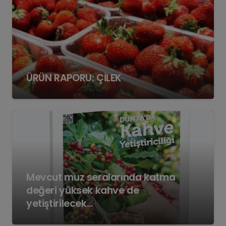
ÜRÜN RAPORU: ÇİLEK
Mevcut muz seralarında katma
değeri yüksek kahve de
yetiştirilecek…