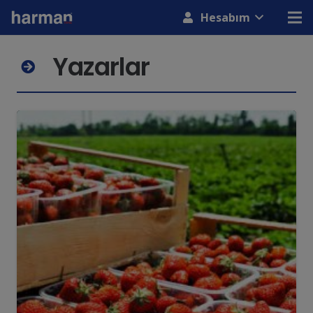
modal-check
Hesabım
Yazarlar