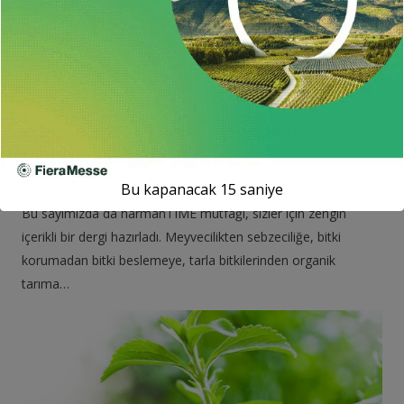
15 Ekim 2020
Kooperatifler ve üretici birlikleri
fonksiyonel hale getirilmeli
Bu kapanacak
13
saniye
Kıymetli Tarım Sevdalıları, Dergimizin 48. sayısıyla sizlerleyiz.
Bu sayımızda da harmanTIME mutfağı, sizler için zengin
içerikli bir dergi hazırladı. Meyvecilikten sebzeciliğe, bitki
korumadan bitki beslemeye, tarla bitkilerinden organik
tarıma…