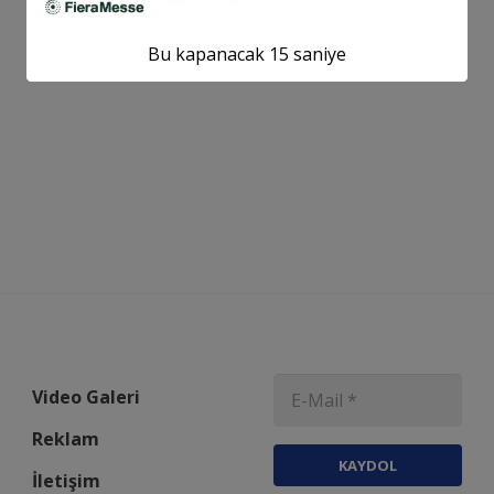
Bu kapanacak
14
saniye
Video Galeri
Reklam
KAYDOL
İletişim