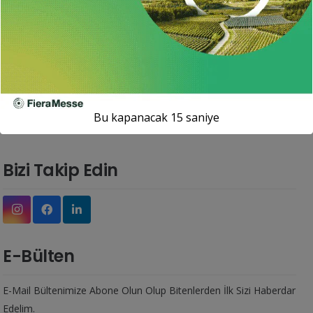
modeli örnek alınarak kuruldu ve fonun kuruluş ve
gelişimine TARSİM destek sağladı.
Önceki yazı
Sonraki yazı
Bu kapanacak
15
saniye
Bizi Takip Edin
E-Bülten
E-Mail Bültenimize Abone Olun Olup Bitenlerden İlk Sizi Haberdar
Edelim.