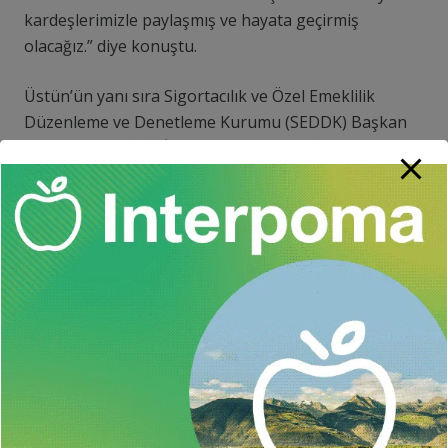
kardeşlerimizle paylaşmış ve hayata geçirmiş
olacağız.” diye konuştu.
Üstün’ün yanı sıra Sigortacılık ve Özel Emeklilik
Düzenleme ve Denetleme Kurumu (SEDDK) Başkan
Yardımcısı ve TARSİM Yönetim Kurulu Başkan
Yardımcısı Mete Güler, Tarım ve Orman Bakanlığı
Tarım Reformu Genel Müdür Yardımcısı ve TARSİM
Yönetim Kurulu Üyesi Bekir Engürülü, TARSİM
Yönetim Kurulu Üyesi ve Tarım Sigortaları Havuz
İşletmesi Genel Müdürü Serpil Günal, Türkiye’nin
Bakü Büyükelçiliğinden Tarım Müşaviri Hakan
Kalender’in de yer aldığı heyet, Gence’de ve
Ermenistan işgalinden kurtarılan Zengilan’da da
temaslarda bulunacak.
Agrar Sigortaları Fonu, Türkiye’deki tarım sigortaları