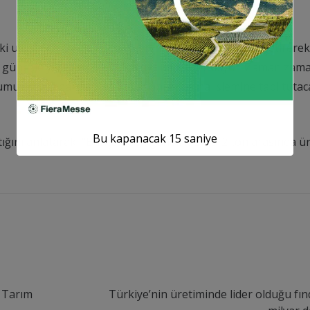
i uygulamalara da önem verilmesi gerektiğini dile getirerek,
ve güneşle yeşil kabuğundan ayrılması gerekiyor. Zaman zam
muz cevizi harmanladıktan sonra soyma işlemine tabi tutac
Bu kapanacak
14
saniye
ığını anlatarak, “Bahçemden genellikle 1,5-2 ton arasında ür
, Tarım
Türkiye’nin üretiminde lider olduğu fın