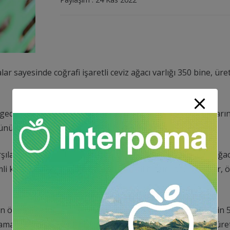
r sayesinde coğrafi işaretli ceviz ağacı varlığı 350 bine, üreti
özellikle 2018 yılından sonra Valilik ile diğer kurumların 
ünü söyledi.
şıladıklarını belirten Özdüzgün, “İlçemizde 350 bin ceviz ağacı
 katkı sağlamaktadır. Coğrafi işaretli bir üründür. Niksar, 
ndan önemli olduğuna işaret eden Özdüzgün, “Serenli’de 5 bin
 zaman sadece Serenli bölgesinde yılda 2 bin 500 ton ceviz üre