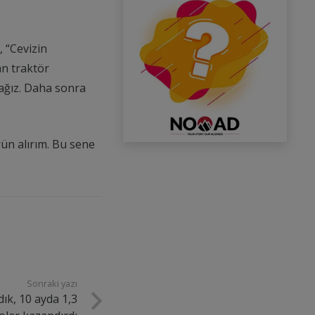
 “Cevizin
an traktör
ağız. Daha sonra
ün alırım. Bu sene
Sonraki yazı
dık, 10 ayda 1,3