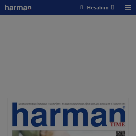
modal-check
Hesabım