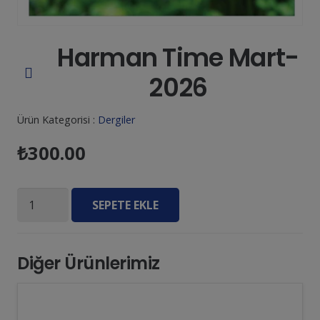
Harman Time Mart-
2026
Ürün Kategorisi :
Dergiler
₺
300.00
Harman
SEPETE EKLE
Time
Mart-
2026
Diğer Ürünlerimiz
adet