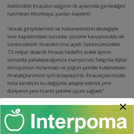
Sektördeki ihracatın salgının ilk aylarında gerilediğini
hatırlatan Altunkaya, şunları kaydetti:
“Ancak girişimlerimiz ve hükümetimizin desteğiyle
sınır kapılarındaki sorunlar çözüme kavuşturuldu ve
sürdürülebilir ihracatın önü açıldı. Sektörümüzdeki
7,5 milyar dolarlık ihracat hedefini aralık ayının
sonunda yakalayacağımıza inanıyorum. Salgınla dijital
dönüşümün hızlanması ve yoğun şekilde kullanılması
ihracatçılarımızın işini kolaylaştırdı. İhracatçılarımızda
hızla kendisini bu değişime adapte ederek yeni
dünyanın yeni ticaret şekline uyum sağladı.”
Gelecek yılın yol haritası
hazır