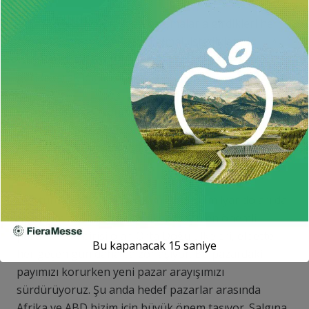
Altunkaya, sürdürdükleri çalışmalarla girdikleri her
pazarda kalıcı ve belirleyici olmak istediklerini
vurgulayarak, tek veya birkaç pazarlı dönemlerin
geride bırakıldığını dile getirdi.
Günümüzde dünyanın gidilmeyen ülkesi ve
girilmeyen pazarının bırakılmadığını vurgulayan
Altunkaya, şu değerlendirmelerde bulundu:
“2021 için sektörel anlamda yol haritalarımızı
oluşturduk. 2021’de hedefimiz olan 8 milyar doları da
aşacağımıza inanıyoruz. Ülkemiz için en önemli
pazarlardan birisi olan Orta Doğu ülkeleri, elbette
Bu kapanacak
15
saniye
her geçen gün daha da zorlaşıyor. Bu pazardaki
payımızı korurken yeni pazar arayışımızı
sürdürüyoruz. Şu anda hedef pazarlar arasında
Afrika ve ABD bizim için büyük önem taşıyor. Salgına