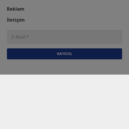
Reklam
İletişim
KAYDOL
Harmantime.com.tr
Üyelik Sözleşmesi
Gizlilik ve Çerez Politikası
Mesafeli Satış Sözleşmesi