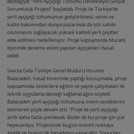
desteğiyle “Yerli Ayçiçeği Tohumu Destekleyici Sosyal
Sorumluluk Projesi” başlatıldı. Proje ile Türkiye’de
yerli ayçiçeği tohumunun geliştirilmesi, verim ve
kalite bakımından dünya pazarında da söz sahibi
olunmasını sağlayacak yüksek kaliteli yerli çeşitler
elde edilmesi hedefleniyor. Proje kapsamında Muratlı
ilçesinde deneme ekimi yapılan ayçiçekleri hasat
edildi.
Savola Gıda Türkiye Genel Müdürü Houmer
Balazadeh, hasat töreninde yaptığı konuşmada, proje
kapsamında üreticilere eğitim ve yayım çalışmaları ile
teknik uygulama desteği sağlanacağını söyledi.
Balazadeh yerli ayçiçeği tohumuna önem verdiklerini
belirterek şöyle devam etti: “Proje ile yerli ayçiçeği
artık daha fazla üretilecek. Bizler de bu proje için çok
heyecanlıyız. Projemizde bugün önemli noktaya
geldik ve bugün ilk hasadımızı yapacağız. Sonuçları