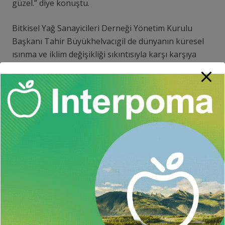
güzel.” diye konuştu.
Bitkisel Yağ Sanayicileri Derneği Yönetim Kurulu
Başkanı Tahir Büyükhelvacıgil de dünyanın küresel
ısınma ve iklim değişikliği sıkıntısıyla karşı karşıya
bulunduğuna işaret etti. Büyükhelvacıgil, tarımın
Türkiye için önemine dikkati çekerek şunları kaydetti:
“Tarım topraklarımızı en iyi şekilde değerlendirmemiz
gerekiyor. Ayçiçek yağı hepimizin mutfağında olması
gereken temel gıda maddelerinden birisi. Halkımızın
yüzde 85’i mutfağında ayçiçeği yağı tüketmeyi tercih
ediyor. Ayçiçek küspesi de hayvancılar için önem arz
ediyor. Ne yazık ki yağlı tohumlar ve türevleri ithalat
kalemlerimiz arasında ilk 10 sırada yer alıyor.Ülke
olarak yağlı tohumlar türevlerinde yüzde 75 oranında
maalesef dışarıya bağlıyız. Bu nedenle tarım ve
ayçiçeğinde stratejik planlama yaparak destekler
artırıp, iklim değişikliklerini de göz önünde