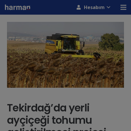
modal-check
Hesabım
Tekirdağ’da yerli
ayçiçeği tohumu