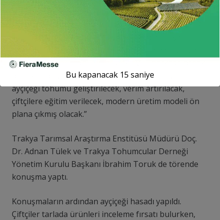
bulundurarak sürdürülebilir tarımsal politikalar
üretmeliyiz. Bunun için de devlet-özel sektör iş birliği
ve çiftçimizin gayreti gerekiyor. Ülkemizin dışa
bağımlılığını azaltmak için hepimiz çaba harcıyoruz.
Savola Gıda yerli tohumu destekleyici, herkese örnek
Bu kapanacak
15
saniye
olacak projeyi hayata geçiriyorlar. Projeyle yerli
ayçiçeği tohumu geliştirilecek, verim artırılacak,
çiftçilere eğitim verilecek, modern üretim modeli ön
plana çıkmış olacak.”
Trakya Tarımsal Araştırma Enstitüsü Müdürü Doç.
Dr. Adnan Tülek ve Trakya Tohumcular Derneği
Yönetim Kurulu Başkanı İbrahim Toruk de törende
konuşma yaptı.
Konuşmaların ardından ayçiçeği hasadı yapıldı.
Çiftçiler tarlada ürünleri inceleme fırsatı bulurken,