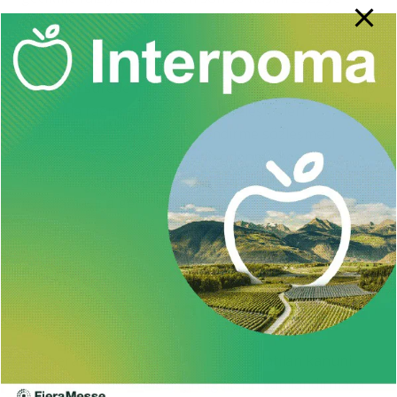
kadar ödenebilecek.
Borcu yapılandırılacak kooperatif veya ortaklarının
belirtilen sürede müracaat etmemesi, müracaat etmiş
olmasına rağmen düzenlenen sözleşmeleri
imzalamamaları veya taksitlendirme sözleşmesi
düzenlendiği halde taksitlerin ödenmemesi
durumunda doğrudan bankaca ilk kanuni takip
uygulamasına geri dönülecek.
Müracaat edenler için
kanuni takibat duracak
Kooperatif ve ortaklar hakkında başlatılan kanuni
takibatın durdurulması için ilgililerin yapılandırmaya