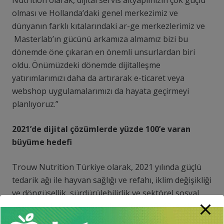
Nutrition olarak, dijital servis altyapımızın çok güçlü
olması ve Hollanda’daki genel merkezimiz ve
dünyanın farklı kıtalarındaki ar-ge merkezlerimiz ve
Masterlab’ın gücünü arkamıza almamız bizi bu
dönemde öne çıkaran en önemli unsurlardan biri
oldu. Önümüzdeki dönemde dijitalleşme
yatırımlarımızı daha da artırarak e-ticaret veya
webshop uygulamalarımızı da hayata geçirmeyi
planlıyoruz.”
2021’de dijital çözümlerde yüzde 100’e varan
büyüme hedefi
Trouw Nutrition Türkiye olarak, 2021 yılında güçlü
tedarik ağı ile hayvan sağlığı ve refahı, iklim değişikliği
ve döngüsellik, sürdürülebilirlik ve sektörel sosyal
sorumluluk alanlarında çalışmalarını sürdürerek
sektöre yüksek katma değer sağlamaya devam