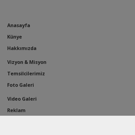
Anasayfa
Künye
Hakkımızda
Vizyon & Misyon
Temsilcilerimiz
Foto Galeri
Video Galeri
Reklam
İletişim