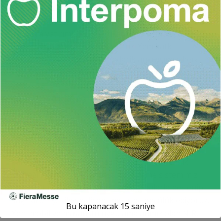
edeceklerini belirten
Öğüt Köse
, şu açıklamalarda
bulundu: “Bu yıl dijital çözümler ve mobil teknoloji
alanında yatırımlarımızı artırarak bu alanda yüzde
100’e varan büyüme hedefliyoruz. Yem katkı
sektöründe sürdürülebilir tedarik anlayışımız, her
segmente hitap eden güçlü marka ve ürünlerimiz,
yetkin satış organizasyonumuz ve üreticiyi
destekleyen fiyat politikamızla bir adım öne çıkıyoruz.
Sektörün teknoloji lideri olarak uzun yıllar süren AR-
GE çalışmalarımız neticesinde dijital platformumuz
NutriOpt’u hayata geçirdik. Finansal ve hayvansal
üretim hedeflerine ulaşılmasını destekleyen; gerçek
zamanlı analiz, modelleme, hesaplama ve teknik
desteği içeren modüler hassas besleme sistemimiz
NutriOpt ile hayvanların güvenilir gıdalarla beslenip
sağlıklı bir şekilde gelişebilmelerine öncülük ediyoruz.
Bu kapanacak
14
saniye
Yeni mobil ve masaüstü uygulamalarımız olan NIR,