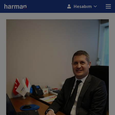
modal-check
Hesabım