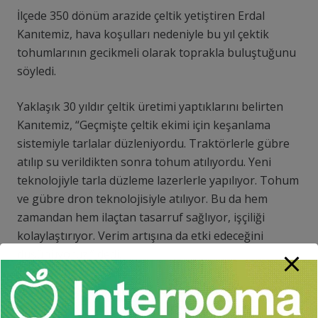
İlçede 350 dönüm arazide çeltik yetiştiren Erdal
Kanıtemiz, hava koşulları nedeniyle bu yıl çektik
tohumlarının gecikmeli olarak toprakla buluştuğunu
söyledi.
Yaklaşık 30 yıldır çeltik üretimi yaptıklarını belirten
Kanıtemiz, “Geçmişte çeltik ekimi için keşanlama
sistemiyle tarlalar düzleniyordu. Traktörlerle gübre
atılıp su verildikten sonra tohum atılıyordu. Yeni
teknolojiyle tarla düzleme lazerlerle yapılıyor. Tohum
ve gübre dron teknolojisiyle atılıyor. Bu da hem
zamandan hem ilaçtan tasarruf sağlıyor, işçiliği
kolaylaştırıyor. Verim artışına da etki edeceğini
düşünüyoruz.” dedi.
Bu yıl ekim için dronu tercih ettiklerini dile getiren
Kanıtemiz, “Traktörle daha uzun süre çalışıyoruz.