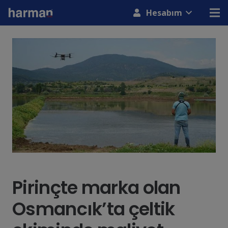
modal-check
Hesabım
Pirinçte marka olan
Osmancık’ta çeltik