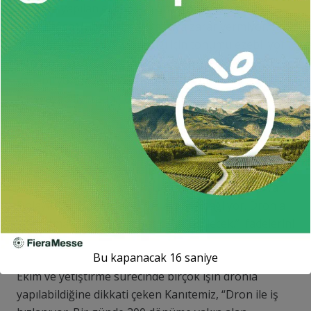
Dron ile yapılan ekimde yakıttan da işçilikten de
tasarruf sağlıyoruz. Dron tarlaya zarar vermiyor.
Traktör tekeri tarlaya bastığı için tohumu ezebiliyor
ama dronla daha kolay ve görerek işlem
yapabiliyorsun. Eksiklerini daha hızlı
karşılayabiliyorsun.” diye konuştu.
Dron operatörü Osman Kanıtemiz de ilk kez tohum
ektiğini anlatarak, “Dron ile daha önce ilaçlama
yapmıştık. Bunun avantajları var. Şu anda tarım
arazisinde çalıştırmak için işçi bulmada sıkıntılar var.
Dolayısıyla dron bize büyük avantaj sağlıyor. Dronla
aynı zamanda gübre ve ilaç da atılabilecek.” ifadelerini
kullandı.
Bu kapanacak
15
saniye
Ekim ve yetiştirme sürecinde birçok işin dronla
yapılabildiğine dikkati çeken Kanıtemiz, “Dron ile iş