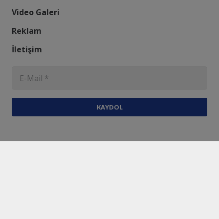
Video Galeri
Reklam
İletişim
KAYDOL
Harmantime.com.tr
Üyelik Sözleşmesi
Gizlilik ve Çerez Politikası