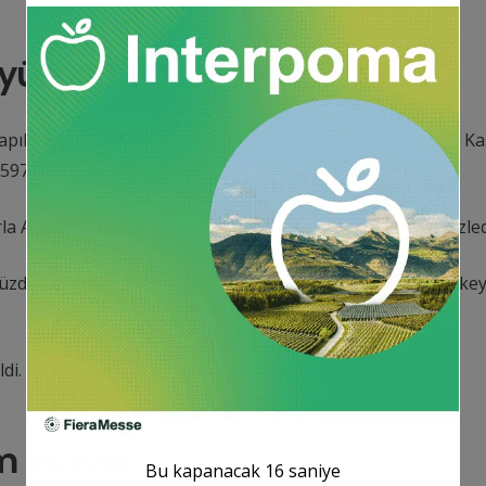
yüzde 19 arttı
ıldığı kuru incirde de ihracat sezonu 30 Eylül’de başladı. Ka
97 bin dolar elde edildi.
rla Almanya yer aldı. Almanya’yı 13 milyon dolarla Fransa izled
üzde 19 artış gösterdiği ABD üçüncü sırada yer aldı. Bu ülke
di.
m ediyor
Bu kapanacak
15
saniye