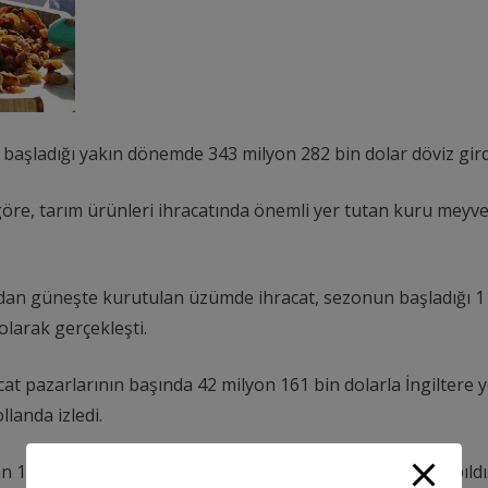
başladığı yakın dönemde 343 milyon 282 bin dolar döviz girdi
 göre, tarım ürünleri ihracatında önemli yer tutan kuru meyve
ından güneşte kurutulan üzümde ihracat, sezonun başladığı 1 
larak gerçekleşti.
pazarlarının başında 42 milyon 161 bin dolarla İngiltere ye
landa izledi.
115 milyon 536 bin dolarlık kısım Avrupa ülkelerine yapıldı