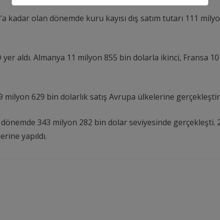
m’a kadar olan dönemde kuru kayısı dış satım tutarı 111 mily
 yer aldı. Almanya 11 milyon 855 bin dolarla ikinci, Fransa 1
 milyon 629 bin dolarlık satış Avrupa ülkelerine gerçekleştiri
u dönemde 343 milyon 282 bin dolar seviyesinde gerçekleşti. 
rine yapıldı.