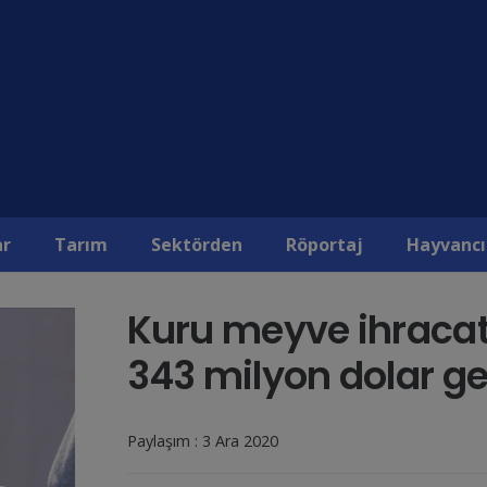
modal-check
Aylık Dergimiz Harman Time Dergisine Abone Olmak Çok Kolay Hemen Tıklayın.
ar
Tarım
Sektörden
Röportaj
Hayvancı
Kuru meyve ihraca
343 milyon dolar gel
Paylaşım :
3 Ara 2020