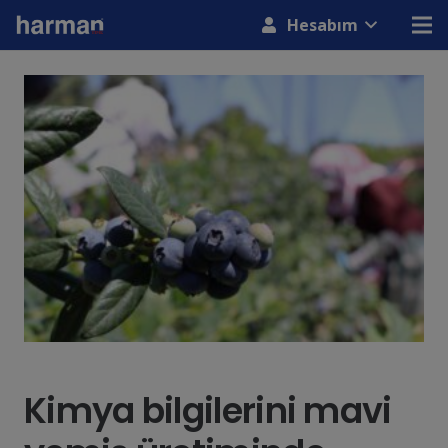
modal-check
Hesabım
Kimya bilgilerini mavi