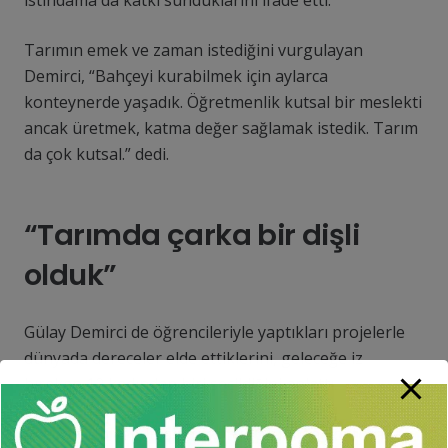
Tarımın emek ve zaman istediğini vurgulayan
Demirci, “Bahçeyi kurabilmek için aylarca
konteynerde yaşadık. Öğretmenlik kutsal bir meslekti
ancak üretmek, katma değer sağlamak istedik. Tarım
da çok kutsal.” dedi.
“Tarımda çarka bir dişli
olduk”
Gülay Demirci de öğrencileriyle yaptıkları projelerle
dünyada dereceler elde ettiklerini, geleceğe iz
bırakan 12 kadından biri seçildiğini anlattı.
Akdeniz Üniversitesinde kimya alanında doktora