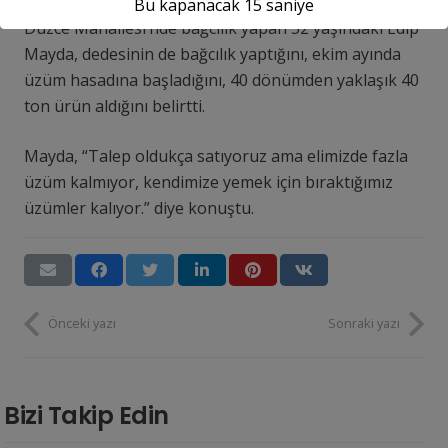
Bu kapanacak
14
saniye
Düzce Mahallesi’nde bağcılık yapan 52 yaşındaki Edip
Mayda, dedesinin de bağcılık yaptığını, ekim ayında
üzüm hasadına başladığını, 40 dönümden yaklaşık 40
ton ürün aldığını belirtti.
Mayda, “Talep oldukça satıyoruz ama elimizde fazla
üzüm kalmıyor, kendimize yemek için bıraktığımız
üzümler kalıyor.” diye konuştu.
Önceki yazı
Sonraki yazı
Bizi Takip Edin