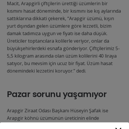
Macit, Arapgirli çiftçilerin ürettiği üzümlerin bir
kısmını hasat döneminde, bir kısmını ise kış aylarında
sattıklarına dikkati çekerek, “Arapgir üzümü, kışın
yurt dışından gelen üzümlere göre lezzetli, bizim
damak tadımıza uygun ve fiyatı ise daha düşük.
Üreticiler toptancılara kolilerle veriyor, onlar da
büyükşehirlerdeki esnafa gönderiyor. Çiftçilerimiz 5-
5,5 kilogram arasında olan üzüm kolilerini 40 liraya
satıyor, bu mevsim için ucuz bir fiyat. Üzüm hasat
dönemindeki lezzetini koruyor.” dedi.
Pazar sorunu yaşamıyor
Arapgir Ziraat Odası Başkanı Hüseyin Şafak ise
Arapgir köhnü üzümünün üreticinin elinde
kalmadığını, beyaz üzüm satışının devam ettiğini