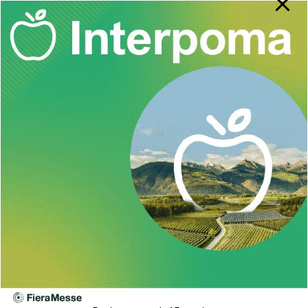
bildirdi.
Üzümün hassas bir meyve olmasından dolayı hasat
ile depolanmasının özenle yapıldığını anlatan Şafak,
şöyle devam etti:
“Mayıs ayına kadar beyaz üzüm tazeliğini
korumaktadır. İlçedeki mahallelerin yarısında üzüm
yetiştirilmekte. Çiftçiler hasadı özenle yapar, zarar
gören üzüm taneleri salkımlardan tek tek seçilir.
Bağdan getirilen üzümler kışın satılmak üzere
kolilenir. Güneş görmeyen, hava sirkülasyonu
olmayan ve sıcaklığın eksiye düşmediği kapalı
alanlara muhafaza edilir. Pazarlama sıkıntımız yok.
İzmir, Ankara ve İstanbul gibi şehirlerden talep var.
Bir kere tadına bakan sürekli istiyor. Lezzetli ve
aroması çok güzel üzümlerimizin.”