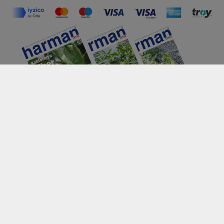
Harmantime.com.tr
Üyelik Sözleşmesi
Gizlilik ve Çerez Politikası
Mesafeli Satış Sözleşmesi
KVKK