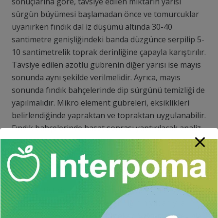
sonuçlarına göre, tavsiye edilen miktarın yarısı
sürgün büyümesi başlamadan önce ve tomurcuklar
uyanırken fındık dal iz düşümü altında 30-40
santimetre genişliğindeki banda düzgünce serpilip 5-
10 santimetrelik toprak derinliğine çapayla karıştırılır.
Tavsiye edilen azotlu gübrenin diğer yarısı ise mayıs
sonunda aynı şekilde verilmelidir. Ayrıca, mayıs
sonunda fındık bahçelerinde dip sürgünü temizliği de
yapılmalıdır. Mikro element gübreleri, eksiklikleri
belirlendiğinde yapraktan ve topraktan uygulanabilir.
Fındık bahçelerinde hasat sonrası yaptırılacak analiz
sonuçlarına göre de sonbaharda kasımdan itibaren
şubat ayına kadar fosforlu gübreler, potaslı
gübreler, çiftlik gübresi ve kireç verilebilir.”
Fındık yetiştiriciliğinde bakım ve gübreleme işlemleri
ihmal edildiğinde toprak verimliliğinin yıldan yıla
azalış göstereceğine dikkati çeken Sağlam, “Özellikle