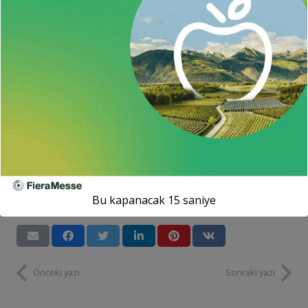
don zararı görülen bahçeler başta olmak üzere
bütün fındık bahçelerinde üreticilerimizin fındığın
yetiştirildiği koşulları dikkate alarak eğimli ya da düz
arazilerde eksikliği görülen gübreleri tekniğine
uygun şekilde zamanını geçirmeden bahçelerine
vermelerinin bu yılın olduğu kadar gelecek yılın
verimi için de önemli. Üreticilerimizin yaşanan
olumsuzluklardan en az oranda etkilenmesini
temenni ediyor, her zaman olduğu gibi bu dönemde
de üreticimizin yanında olduğumuzu vurguluyorum.”
değerlendirmesinde bulundu.
Bu kapanacak
15
saniye
Önceki yazı
Sonraki yazı